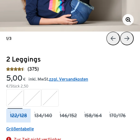
1/3
2 Leggings
(375)
5,00
inkl. MwSt.
zzgl. Versandkosten
€
€/Stück
2,50
122/128
134/140
146/152
158/164
170/176
Größentabelle
Zur Zeit nicht verfügbar