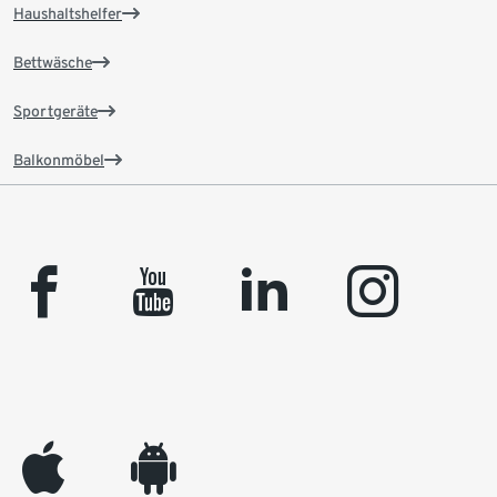
Haushaltshelfer
Bettwäsche
Sportgeräte
Balkonmöbel
facebook
youtube
linkedin
instagram
appleinc
android