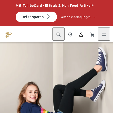
Mit TchiboCard -15% ab 2 Non Food Artikel*
Jetzt sparen
Aktionsbedingungen