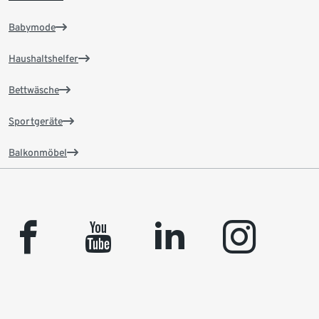
Babymode
Haushaltshelfer
Bettwäsche
Sportgeräte
Balkonmöbel
facebook
youtube
linkedin
instagram