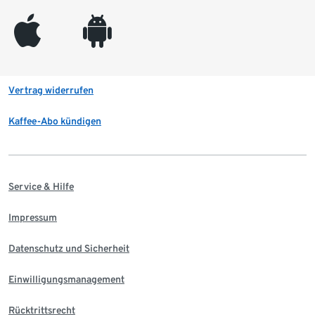
appleinc
android
Vertrag widerrufen
Kaffee-Abo kündigen
Service & Hilfe
Impressum
Datenschutz und Sicherheit
Einwilligungsmanagement
Rücktrittsrecht