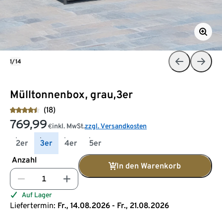
1/14
Mülltonnenbox, grau,3er
(18)
769,99
inkl. MwSt.
zzgl. Versandkosten
€
2er
3er
4er
5er
Anzahl
In den Warenkorb
Auf Lager
Liefertermin:
Fr., 14.08.2026 - Fr., 21.08.2026