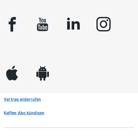
facebook
youtube
linkedin
instagram
appleinc
android
Vertrag widerrufen
Kaffee-Abo kündigen