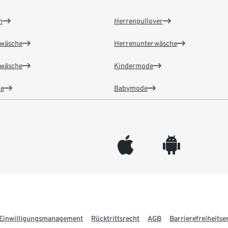
n
Herrenpullover
wäsche
Herrenunterwäsche
wäsche
Kindermode
e
Babymode
appleinc
android
Einwilligungsmanagement
Rücktrittsrecht
AGB
Barrierefreiheitse