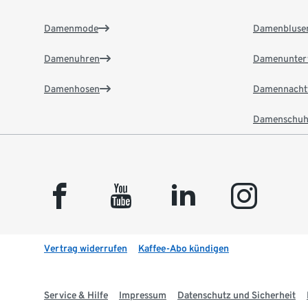
Damenmode
Damenbluse
Damenuhren
Damenunter
Damenhosen
Damennacht
Damenschuh
facebook
youtube
linkedin
instagram
Vertrag widerrufen
Kaffee-Abo kündigen
Service & Hilfe
Impressum
Datenschutz und Sicherheit