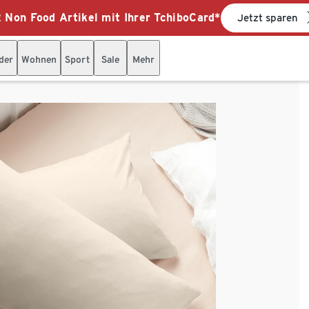
 Non Food Artikel mit Ihrer TchiboCard*
Jetzt sparen
der
Wohnen
Sport
Sale
Mehr