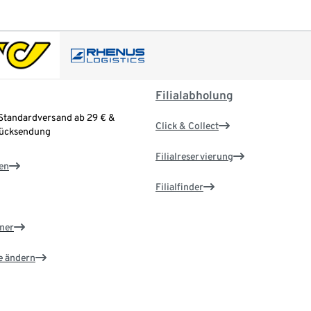
Filialabholung
Standardversand ab 29 € &
Click & Collect
Rücksendung
Filialreservierung
en
Filialfinder
ner
e ändern