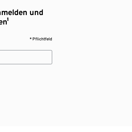
nmelden und
en¹
* Pflichtfeld