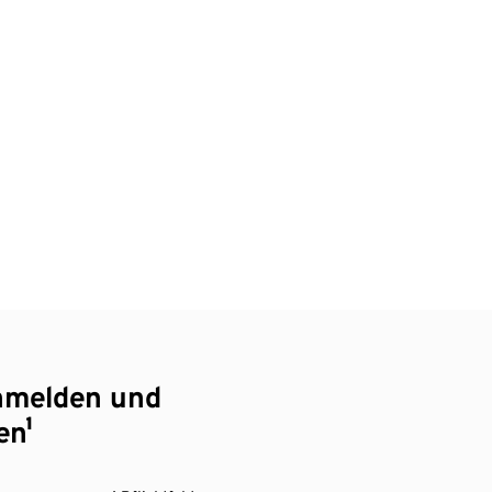
nmelden und
en¹