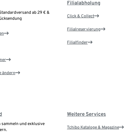
Filialabholung
Standardversand ab 29 € &
Click & Collect
Rücksendung
Filialreservierung
en
Filialfinder
ner
e ändern
d
Weitere Services
 sammeln und exklusive
Tchibo Kataloge & Magazine
ern.