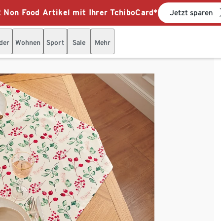
 Non Food Artikel mit Ihrer TchiboCard*
Jetzt sparen
der
Wohnen
Sport
Sale
Mehr