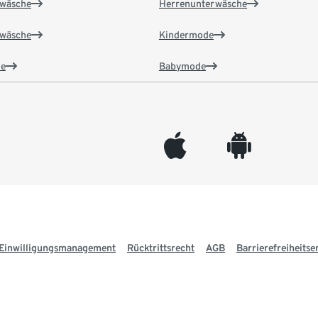
wäsche
Herrenunterwäsche
wäsche
Kindermode
e
Babymode
appleinc
android
Einwilligungsmanagement
Rücktrittsrecht
AGB
Barrierefreiheitse