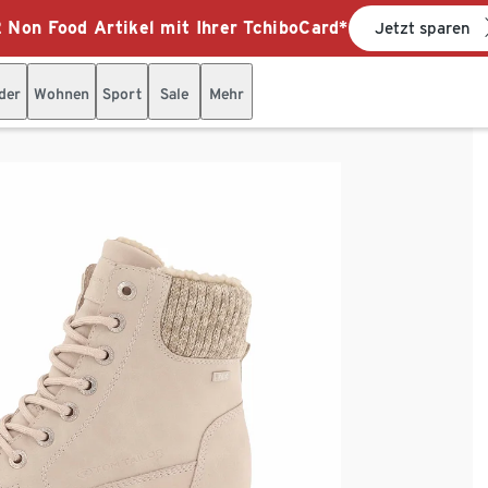
 Non Food Artikel mit Ihrer TchiboCard*
Jetzt sparen
der
Wohnen
Sport
Sale
Mehr