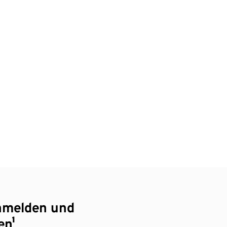
nmelden und
en¹