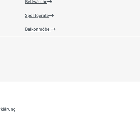
Bettwäsche
Sportgeräte
Balkonmöbel
rklärung