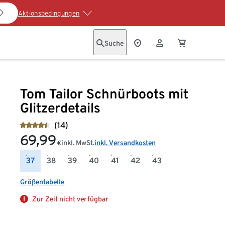
Aktionsbedingungen
Suche
Tom Tailor Schnürboots mit
Glitzerdetails
(14)
69,99
inkl. MwSt.
inkl. Versandkosten
€
37
38
39
40
41
42
43
Größentabelle
Zur Zeit nicht verfügbar