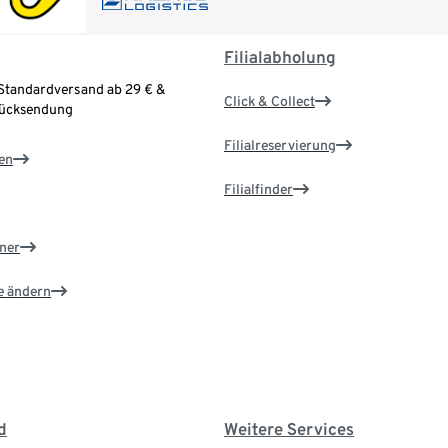
Filialabholung
Standardversand ab 29 € &
Click & Collect
Rücksendung
Filialreservierung
en
Filialfinder
ner
e ändern
d
Weitere Services