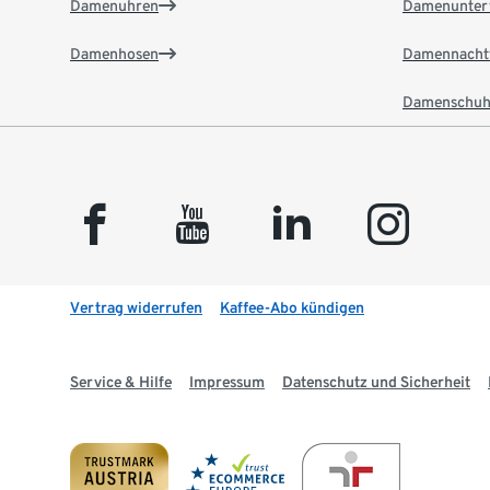
Damenuhren
Damenunter
Damenhosen
Damennacht
Damenschuh
facebook
youtube
linkedin
instagram
Vertrag widerrufen
Kaffee-Abo kündigen
Service & Hilfe
Impressum
Datenschutz und Sicherheit