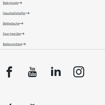
Babymode
Haushaltshelfer
Bettwäsche
Sportgeräte
Balkonmöbel
facebook
youtube
linkedin
instagram