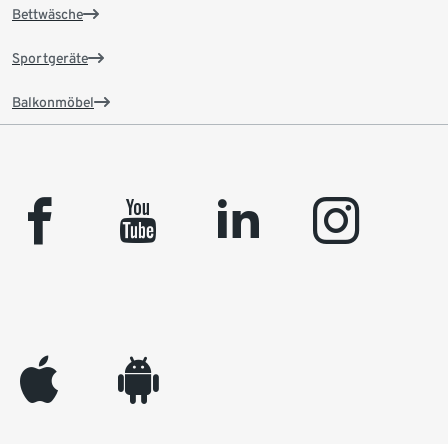
Bettwäsche
Sportgeräte
Balkonmöbel
facebook
youtube
linkedin
instagram
appleinc
android