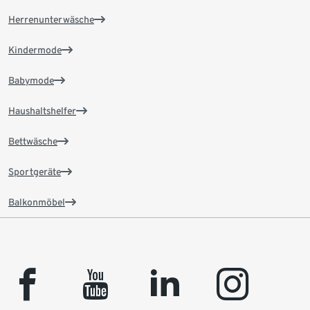
Herrenunterwäsche
Kindermode
Babymode
Haushaltshelfer
Bettwäsche
Sportgeräte
Balkonmöbel
facebook
youtube
linkedin
instagram