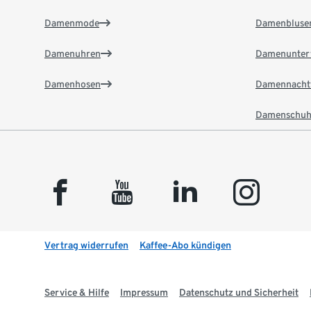
Damenmode
Damenbluse
Damenuhren
Damenunter
Damenhosen
Damennacht
Damenschuh
facebook
youtube
linkedin
instagram
Vertrag widerrufen
Kaffee-Abo kündigen
Service & Hilfe
Impressum
Datenschutz und Sicherheit