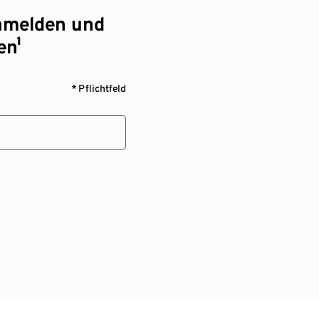
nmelden und
en¹
* Pflichtfeld