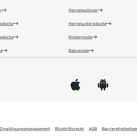
n
Herrenpullover
wäsche
Herrenunterwäsche
wäsche
Kindermode
e
Babymode
appleinc
android
Einwilligungsmanagement
Rücktrittsrecht
AGB
Barrierefreiheitse