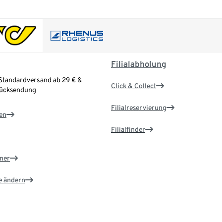
Filialabholung
Standardversand ab 29 € &
Click & Collect
Rücksendung
Filialreservierung
en
Filialfinder
ner
e ändern