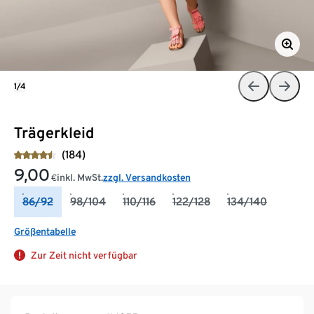
1/4
Trägerkleid
(184)
9,00
inkl. MwSt.
zzgl. Versandkosten
€
86/92
98/104
110/116
122/128
134/140
Größentabelle
Zur Zeit nicht verfügbar