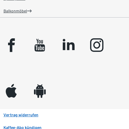
Balkonmöbel
facebook
youtube
linkedin
instagram
appleinc
android
Vertrag widerrufen
Kaffee-Abo kündigen