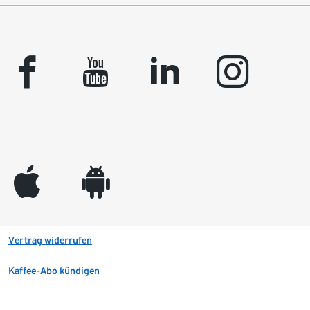
facebook
youtube
linkedin
instagram
appleinc
android
Vertrag widerrufen
Kaffee-Abo kündigen