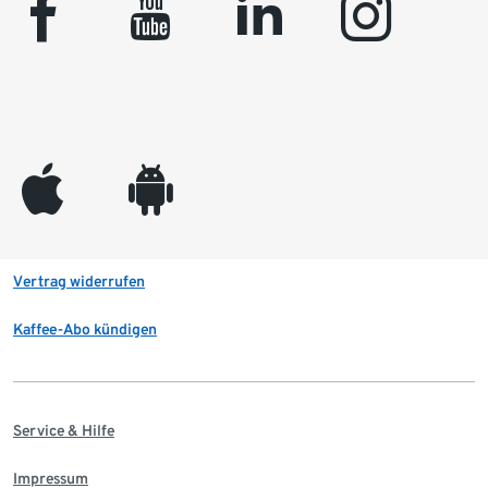
facebook
youtube
linkedin
instagram
appleinc
android
Vertrag widerrufen
Kaffee-Abo kündigen
Service & Hilfe
Impressum