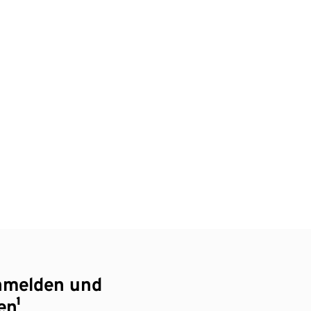
nmelden und
en¹