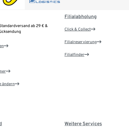
Filialabholung
Standardversand ab 29 € &
Click & Collect
Rücksendung
Filialreservierung
en
Filialfinder
ner
e ändern
d
Weitere Services