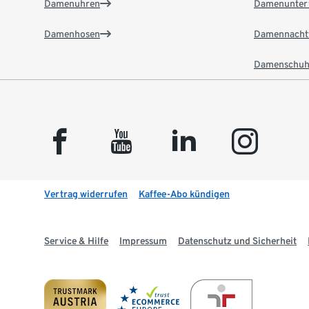
Damenuhren
Damenunter
Damenhosen
Damennacht
Damenschuh
facebook
youtube
linkedin
instagram
Vertrag widerrufen
Kaffee-Abo kündigen
Service & Hilfe
Impressum
Datenschutz und Sicherheit