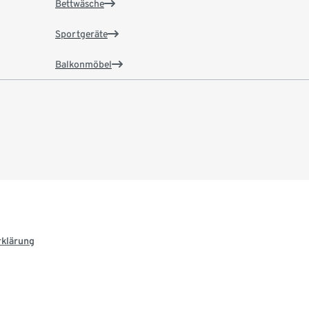
Bettwäsche
Sportgeräte
Balkonmöbel
rklärung