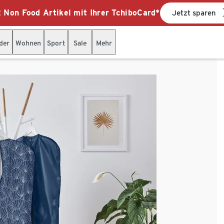
 Non Food Artikel mit Ihrer TchiboCard*
Jetzt sparen
der
Wohnen
Sport
Sale
Mehr