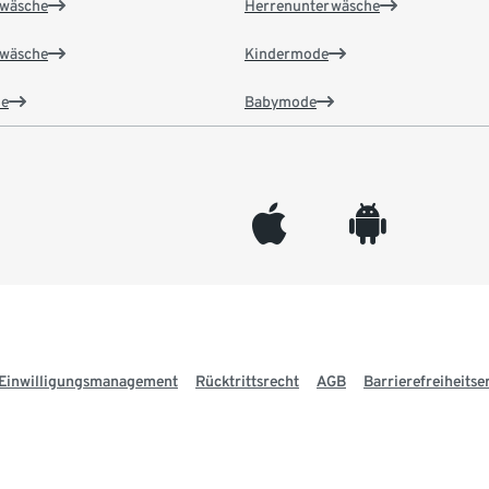
wäsche
Herrenunterwäsche
wäsche
Kindermode
e
Babymode
appleinc
android
Einwilligungsmanagement
Rücktrittsrecht
AGB
Barrierefreiheitse