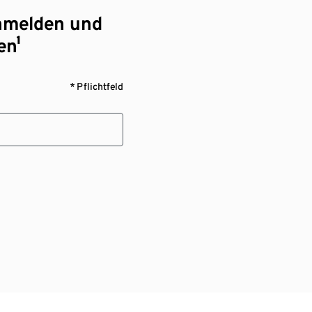
nmelden und
en¹
* Pflichtfeld