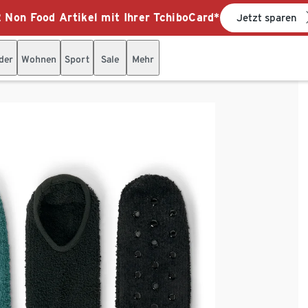
 Non Food Artikel mit Ihrer TchiboCard*
Jetzt sparen
der
Wohnen
Sport
Sale
Mehr