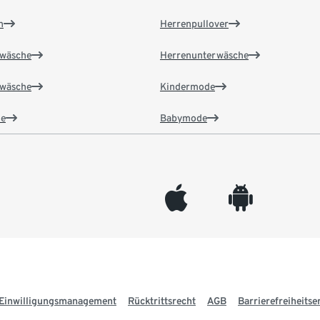
n
Herrenpullover
wäsche
Herrenunterwäsche
wäsche
Kindermode
e
Babymode
appleinc
android
Einwilligungsmanagement
Rücktrittsrecht
AGB
Barrierefreiheitse