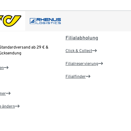
Filialabholung
Standardversand ab 29 € &
Click & Collect
Rücksendung
Filialreservierung
en
Filialfinder
ner
e ändern