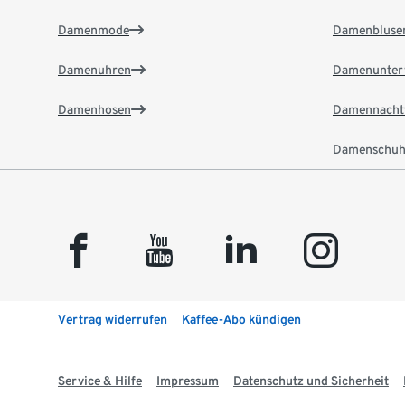
Damenmode
Damenbluse
Damenuhren
Damenunter
Damenhosen
Damennacht
Damenschuh
facebook
youtube
linkedin
instagram
Vertrag widerrufen
Kaffee-Abo kündigen
Service & Hilfe
Impressum
Datenschutz und Sicherheit