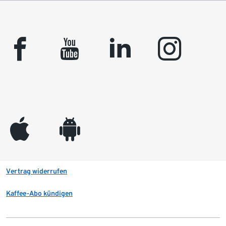
facebook
youtube
linkedin
instagram
appleinc
android
Vertrag widerrufen
Kaffee-Abo kündigen