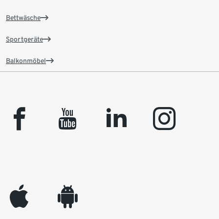
Bettwäsche
Sportgeräte
Balkonmöbel
facebook
youtube
linkedin
instagram
appleinc
android