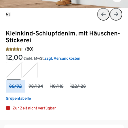
1/3
Kleinkind-Schlupfdenim, mit Häuschen-
Stickerei
(80)
12,00
inkl. MwSt.
zzgl. Versandkosten
€
86/92
98/104
110/116
122/128
Größentabelle
Zur Zeit nicht verfügbar