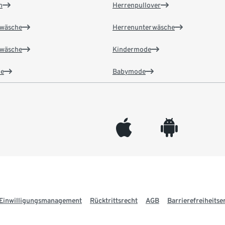
n
Herrenpullover
wäsche
Herrenunterwäsche
wäsche
Kindermode
e
Babymode
appleinc
android
Einwilligungsmanagement
Rücktrittsrecht
AGB
Barrierefreiheitse