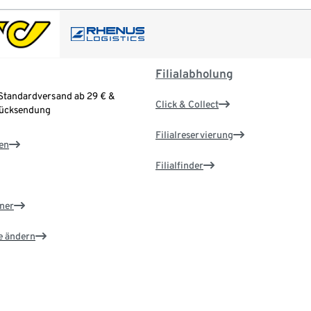
Filialabholung
Standardversand ab 29 € &
Click & Collect
Rücksendung
Filialreservierung
en
Filialfinder
ner
e ändern