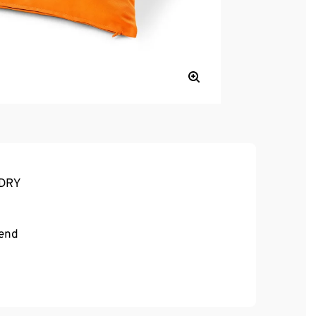
®DRY
send