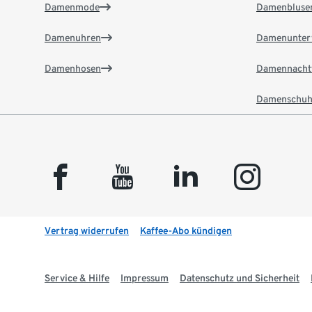
Damenmode
Damenbluse
Damenuhren
Damenunter
Damenhosen
Damennacht
Damenschuh
facebook
youtube
linkedin
instagram
Vertrag widerrufen
Kaffee-Abo kündigen
Service & Hilfe
Impressum
Datenschutz und Sicherheit