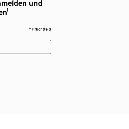
nmelden und
en¹
* Pflichtfeld