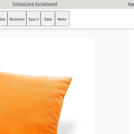
TchiboCard Vorteilswelt
Kar
der
Wohnen
Sport
Sale
Mehr