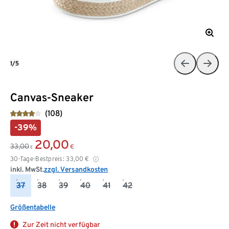
1/5
Canvas-Sneaker
(108)
-39%
20,00
33,00
€
€
30-Tage-Bestpreis:
33,00
€
inkl. MwSt.
zzgl. Versandkosten
37
38
39
40
41
42
Größentabelle
Zur Zeit nicht verfügbar