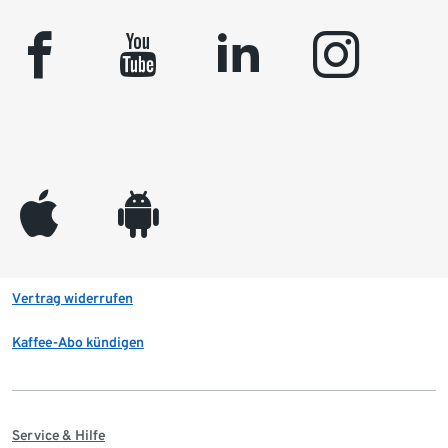
facebook
youtube
linkedin
instagram
appleinc
android
Vertrag widerrufen
Kaffee-Abo kündigen
Service & Hilfe