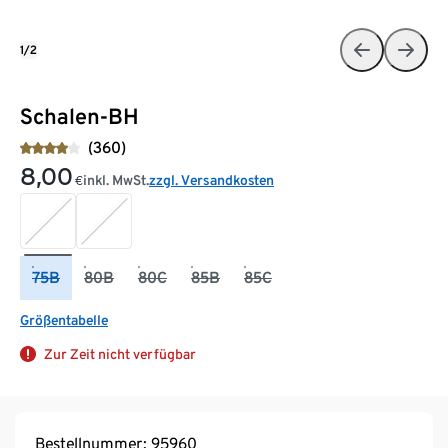
1/2
Schalen-BH
(360)
8,00
inkl. MwSt.
zzgl. Versandkosten
€
75B
80B
80C
85B
85C
Größentabelle
Zur Zeit nicht verfügbar
Bestellnummer: 95960