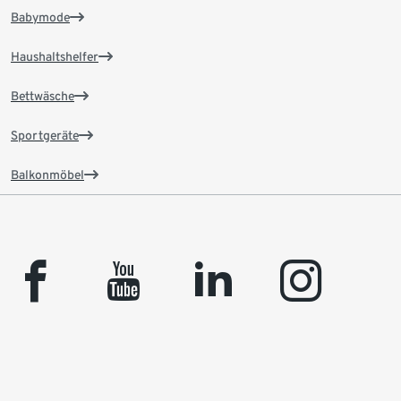
Babymode
Haushaltshelfer
Bettwäsche
Sportgeräte
Balkonmöbel
facebook
youtube
linkedin
instagram