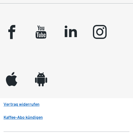
facebook
youtube
linkedin
instagram
appleinc
android
Vertrag widerrufen
Kaffee-Abo kündigen