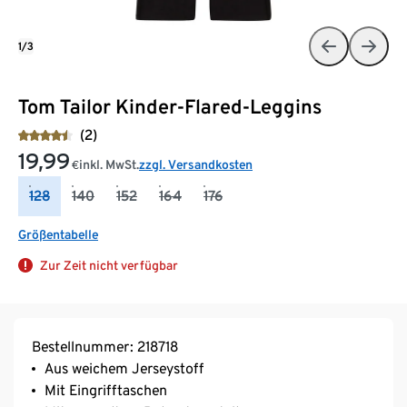
1/3
Tom Tailor Kinder-Flared-Leggins
(2)
19,99
inkl. MwSt.
zzgl. Versandkosten
€
128
140
152
164
176
Größentabelle
Zur Zeit nicht verfügbar
Bestellnummer: 218718
Aus weichem Jerseystoff
Mit Eingrifftaschen