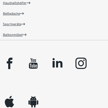
Haushaltshelfer
Bettwäsche
Sportgeräte
Balkonmöbel
facebook
youtube
linkedin
instagram
appleinc
android