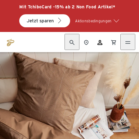
Mit TchiboCard -15% ab 2 Non Food Artikel*
Jetzt sparen
Aktionsbedingungen