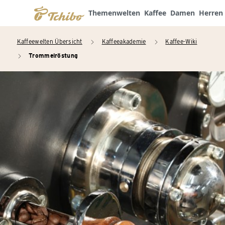
Themenwelten
Kaffee
Damen
Herren
Kaffeewelten Übersicht
Kaffeeakademie
Kaffee-Wiki
arrow_right
arrow_right
Trommelröstung
arrow_right