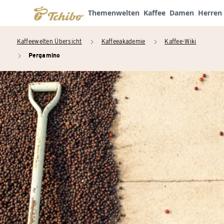
Themenwelten
Kaffee
Damen
Herren
Kaffeewelten Übersicht
Kaffeeakademie
Kaffee-Wiki
arrow_right
arrow_right
Pergamino
arrow_right