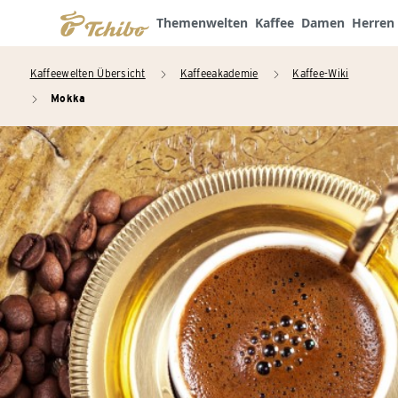
Themenwelten
Kaffee
Damen
Herren
Kaffeewelten Übersicht
Kaffeeakademie
Kaffee-Wiki
arrow_right
arrow_right
Mokka
arrow_right