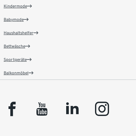
Kindermode
Babymode
Haushaltshelfer
Bettwäsche
Sportgeräte
Balkonmöbel
facebook
youtube
linkedin
instagram