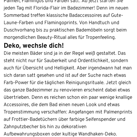
Palmen, Flamingos und Farben satt: Ab jetzt starten Sie
jeden Tag mit Florida-Flair im Badezimmer! Denn im neuen
Sommerbad treffen klassische Badaccessoires auf Gute-
Laune-Farben und Flamingoprints. Von Handtuch und
Duschvorhang bis zu praktischen Bademöbeln sorgt beim
morgendlichen Beauty-Ritual alles für Tropenfeeling.
Deko, wechsle dich!
Die meisten Bäder sind ja in der Regel weiß gestaltet. Das
steht nicht nur für Sauberkeit und Ordentlichkeit, sondern
auch für Übersicht und Helligkeit. Aber irgendwann hat man
sich daran satt gesehen und ist auf der Suche nach etwas
Farb-Power für die täglichen Reinigungsrituale. Jetzt gleich
das ganze Badezimmer zu renovieren erscheint dabei etwas
übertrieben. Denn es reichen schon ein paar wenige knallige
Accessoires, die dem Bad einen neuen Look und etwas
Tropenstimmung verschaffen: Angefangen mit Palmenprints
auf Frottier-Badetüchern über farbige Seifenspender und
Zahnputzbecher bis hin zu dekorativen
Aufbewahrungsboxen oder kultige Wandhaken-Deko.