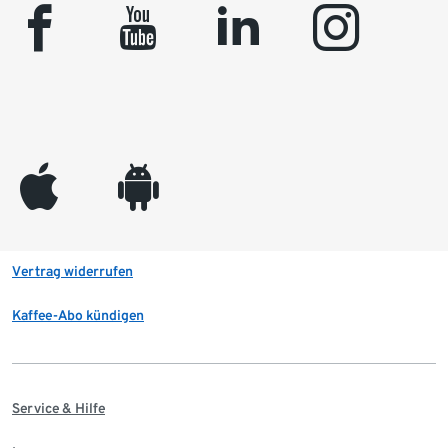
facebook
youtube
linkedin
instagram
appleinc
android
Vertrag widerrufen
Kaffee-Abo kündigen
Service & Hilfe