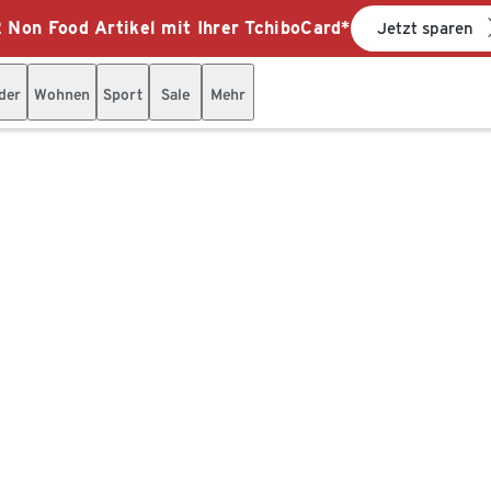
 Non Food Artikel mit Ihrer TchiboCard*
Jetzt sparen
der
Wohnen
Sport
Sale
Mehr