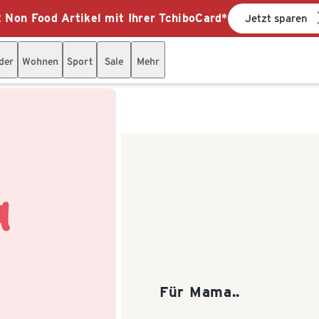
 Non Food Artikel mit Ihrer TchiboCard*
Jetzt sparen
der
Wohnen
Sport
Sale
Mehr
Für Mama..