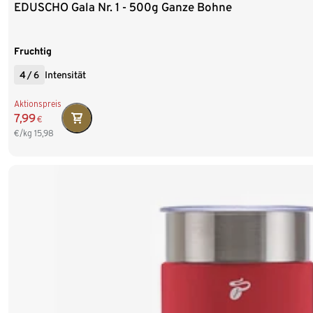
EDUSCHO Gala Nr. 1 - 500g Ganze Bohne
Fruchtig
4
/
6
Intensität
Aktionspreis
7,99
€
€/kg
15,98