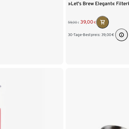
»Let's Brew Elegant« Filter
39,00
59,00
€
€
30-Tage-Bestpreis:
39,00
€