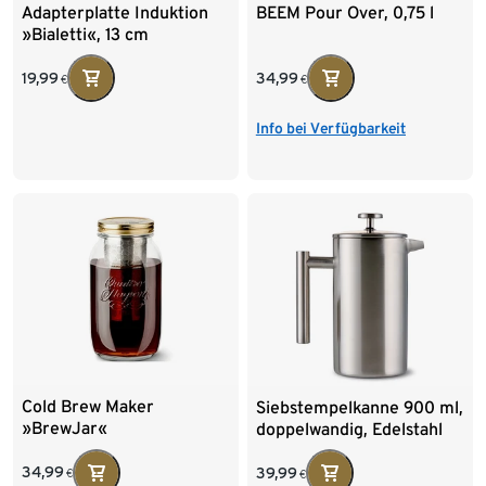
Adapterplatte Induktion
BEEM Pour Over, 0,75 l
»Bialetti«, 13 cm
19,99
34,99
€
€
Info bei Verfügbarkeit
Cold Brew Maker
Siebstempelkanne 900 ml,
»BrewJar«
doppelwandig, Edelstahl
34,99
39,99
€
€