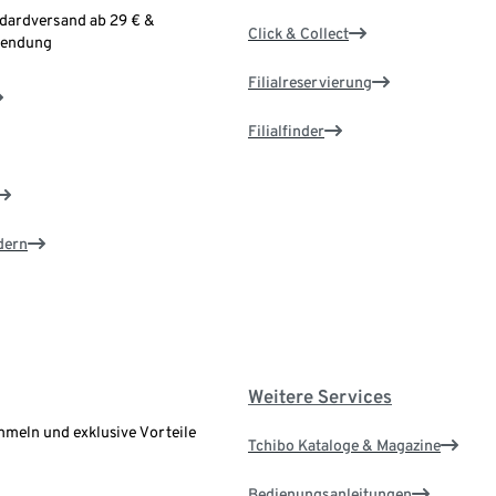
ndardversand ab 29 € &
Click & Collect
sendung
Filialreservierung
Filialfinder
dern
Weitere Services
meln und exklusive Vorteile
Tchibo Kataloge & Magazine
Bedienungsanleitungen