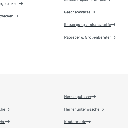
egistrieren
Geschenkkarte
ntdecken
Entsorgung / Inhaltsstoffe
Ratgeber & Größenberater
Herrenpullover
che
Herrenunterwäsche
che
Kindermode