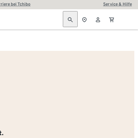
riere bei Tchibo
Service & Hilfe
t.