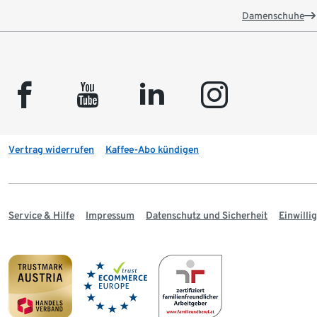
Damenschuhe
facebook
youtube
linkedin
instagram
Vertrag widerrufen
Kaffee-Abo kündigen
Service & Hilfe
Impressum
Datenschutz und Sicherheit
Einwill