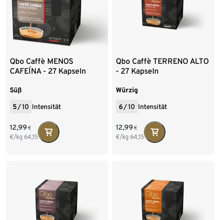
Qbo Caffè MENOS
Qbo Caffè TERRENO ALTO
CAFEÍNA - 27 Kapseln
- 27 Kapseln
Süß
Würzig
5
/
10
Intensität
6
/
10
Intensität
12,99
12,99
€
€
€/kg
64,15
€/kg
64,15