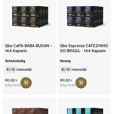
Qbo Caffè BABA BUDAN –
Qbo Espresso CAFEZINHO
144 Kapseln
DO BRASIL - 144 Kapseln
Schokoladig
Nussig
9
/
10
Intensität
8
/
10
Intensität
80,82
80,82
€
€
€/kg
74,83
€/kg
74,83