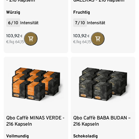
Würzig
Fruchtig
6
/
10
Intensität
7
/
10
Intensität
103,92
103,92
€
€
€/kg
64,15
€/kg
64,15
Qbo Caffè MINAS VERDE -
Qbo Caffè BABA BUDAN –
216 Kapseln
216 Kapseln
Vollmundig
Schokoladig