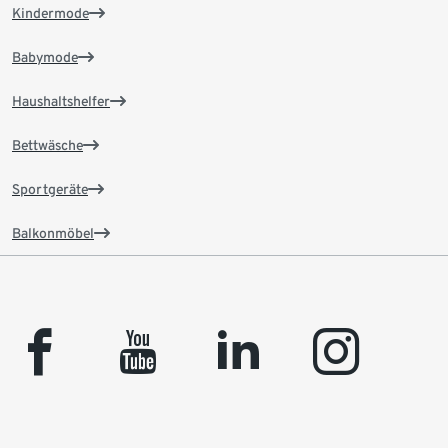
Kindermode
Babymode
Haushaltshelfer
Bettwäsche
Sportgeräte
Balkonmöbel
facebook
youtube
linkedin
instagram