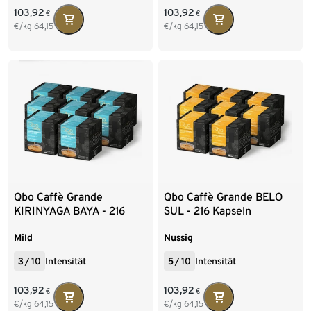
103,92
103,92
€
€
€/kg
64,15
€/kg
64,15
Qbo Caffè Grande
Qbo Caffè Grande BELO
KIRINYAGA BAYA - 216
SUL - 216 Kapseln
Kapseln
Mild
Nussig
3
/
10
Intensität
5
/
10
Intensität
103,92
103,92
€
€
€/kg
64,15
€/kg
64,15