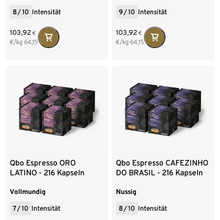
8
/
10
Intensität
9
/
10
Intensität
103,92
103,92
€
€
€/kg
64,15
€/kg
64,15
Qbo Espresso ORO
Qbo Espresso CAFEZINHO
LATINO - 216 Kapseln
DO BRASIL - 216 Kapseln
Vollmundig
Nussig
7
/
10
Intensität
8
/
10
Intensität