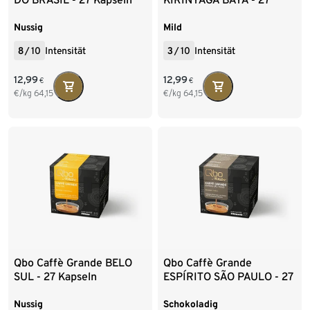
Kapseln
Nussig
Mild
8
/
10
Intensität
3
/
10
Intensität
12,99
12,99
€
€
€/kg
64,15
€/kg
64,15
Qbo Caffè Grande BELO
Qbo Caffè Grande
SUL - 27 Kapseln
ESPÍRITO SÃO PAULO - 27
Kapseln
Nussig
Schokoladig