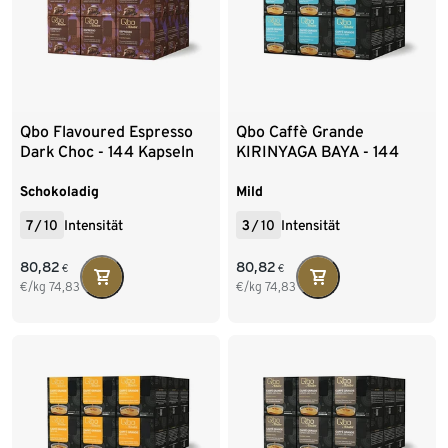
Qbo Flavoured Espresso
Qbo Caffè Grande
Dark Choc - 144 Kapseln
KIRINYAGA BAYA - 144
Kapseln
Schokoladig
Mild
7
/
10
Intensität
3
/
10
Intensität
80,82
80,82
€
€
€/kg
74,83
€/kg
74,83