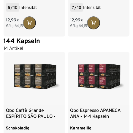
5
/
10
Intensität
7
/
10
Intensität
12,99
12,99
€
€
€/kg
64,15
€/kg
64,15
144 Kapseln
14 Artikel
Qbo Caffè Grande
Qbo Espresso APANECA
ESPÍRITO SÃO PAULO -
ANA - 144 Kapseln
144 Kapseln
Schokoladig
Karamellig