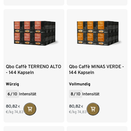
Qbo Caffè TERRENO ALTO
Qbo Caffè MINAS VERDE -
- 144 Kapseln
144 Kapseln
Würzig
Vollmundig
6
/
10
Intensität
8
/
10
Intensität
80,82
80,82
€
€
€/kg
74,83
€/kg
74,83