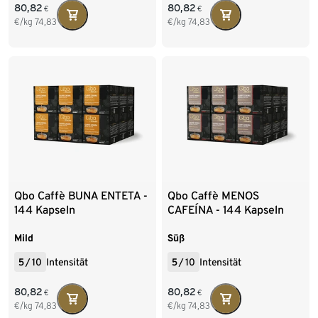
80,82
80,82
€
€
€/kg
74,83
€/kg
74,83
Qbo Caffè BUNA ENTETA -
Qbo Caffè MENOS
144 Kapseln
CAFEÍNA - 144 Kapseln
Mild
Süß
5
/
10
Intensität
5
/
10
Intensität
80,82
80,82
€
€
€/kg
74,83
€/kg
74,83