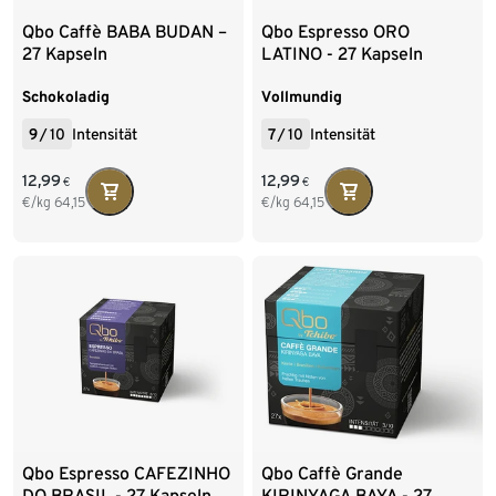
Qbo Caffè BABA BUDAN –
Qbo Espresso ORO
27 Kapseln
LATINO - 27 Kapseln
Schokoladig
Vollmundig
9
/
10
Intensität
7
/
10
Intensität
12,99
12,99
€
€
€/kg
64,15
€/kg
64,15
Qbo Espresso CAFEZINHO
Qbo Caffè Grande
DO BRASIL - 27 Kapseln
KIRINYAGA BAYA - 27