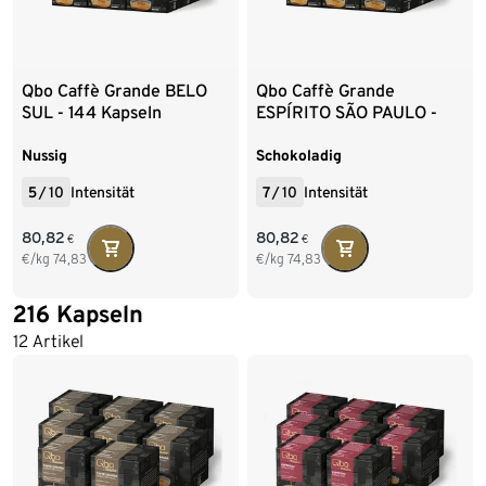
Qbo Caffè Grande BELO
Qbo Caffè Grande
SUL - 144 Kapseln
ESPÍRITO SÃO PAULO -
144 Kapseln
Nussig
Schokoladig
5
/
10
Intensität
7
/
10
Intensität
80,82
80,82
€
€
€/kg
74,83
€/kg
74,83
216 Kapseln
12 Artikel