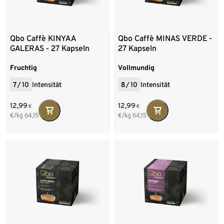
Qbo Caffè KINYAA
Qbo Caffè MINAS VERDE -
GALERAS - 27 Kapseln
27 Kapseln
Fruchtig
Vollmundig
7
/
10
Intensität
8
/
10
Intensität
12,99
12,99
€
€
€/kg
64,15
€/kg
64,15