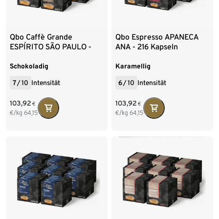
Qbo Caffè Grande
Qbo Espresso APANECA
ESPÍRITO SÃO PAULO -
ANA - 216 Kapseln
216 Kapseln
Schokoladig
Karamellig
7
/
10
Intensität
6
/
10
Intensität
103,92
103,92
€
€
€/kg
64,15
€/kg
64,15