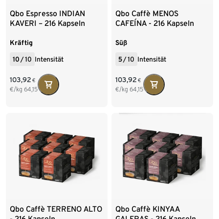
Qbo Espresso INDIAN
Qbo Caffè MENOS
KAVERI – 216 Kapseln
CAFEÍNA - 216 Kapseln
Kräftig
Süß
10
/
10
Intensität
5
/
10
Intensität
103,92
103,92
€
€
€/kg
64,15
€/kg
64,15
Qbo Caffè TERRENO ALTO
Qbo Caffè KINYAA
- 216 Kapseln
GALERAS - 216 Kapseln