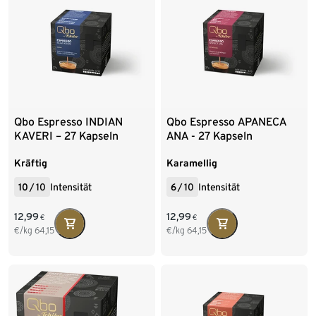
Qbo Espresso INDIAN
Qbo Espresso APANECA
KAVERI – 27 Kapseln
ANA - 27 Kapseln
Kräftig
Karamellig
10
/
10
Intensität
6
/
10
Intensität
12,99
12,99
€
€
€/kg
64,15
€/kg
64,15