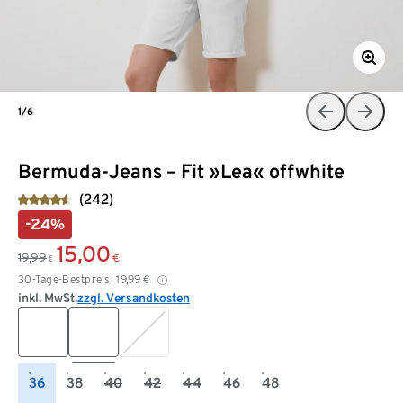
1/6
Bermuda-Jeans – Fit »Lea« offwhite
(242)
-24%
15,00
19,99
€
€
30-Tage-Bestpreis:
19,99
€
inkl. MwSt.
zzgl. Versandkosten
36
38
40
42
44
46
48