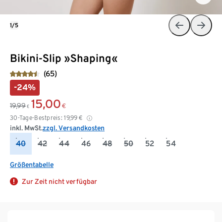
1/5
Bikini-Slip »Shaping«
(65)
-24%
15,00
19,99
€
€
30-Tage-Bestpreis:
19,99
€
inkl. MwSt.
zzgl. Versandkosten
40
42
44
46
48
50
52
54
Größentabelle
Zur Zeit nicht verfügbar