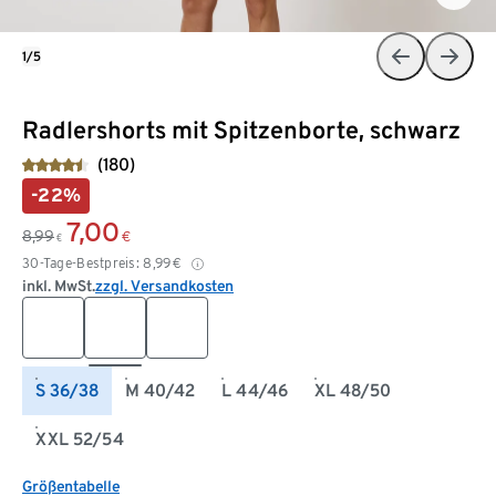
1/5
Radlershorts mit Spitzenborte, schwarz
(180)
-22%
7,00
8,99
€
€
30-Tage-Bestpreis:
8,99
€
inkl. MwSt.
zzgl. Versandkosten
S 36/38
M 40/42
L 44/46
XL 48/50
XXL 52/54
Größentabelle