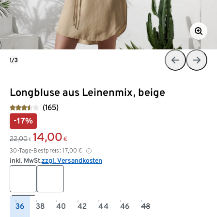
1/3
Longbluse aus Leinenmix, beige
(165)
-17%
14,00
22,00
€
€
30-Tage-Bestpreis:
17,00
€
inkl. MwSt.
zzgl. Versandkosten
36
38
40
42
44
46
48