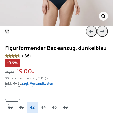
1/6
Figurformender Badeanzug, dunkelblau
(136)
-36%
19,00
29,99
€
€
30-Tage-Bestpreis:
29,99
€
inkl. MwSt.
zzgl. Versandkosten
38
40
42
44
46
48