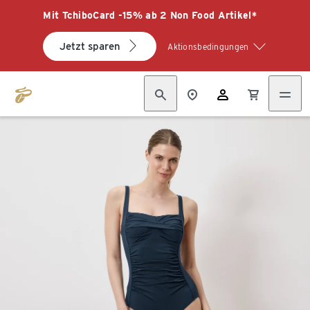
Mit TchiboCard -15% ab 2 Non Food Artikel*
Jetzt sparen
Aktionsbedingungen