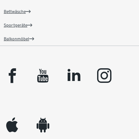
Bettwäsche
Sportgeräte
Balkonmöbel
facebook
youtube
linkedin
instagram
appleinc
android