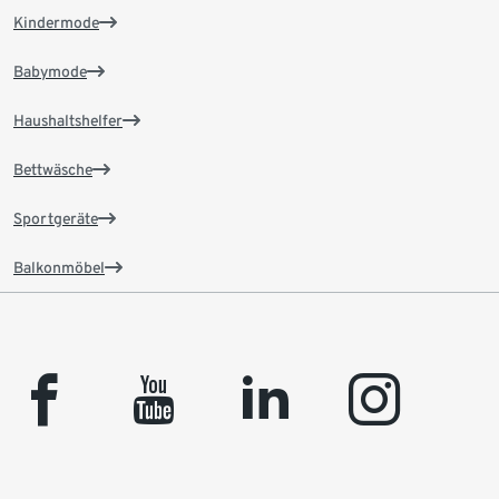
Kindermode
Babymode
Haushaltshelfer
Bettwäsche
Sportgeräte
Balkonmöbel
facebook
youtube
linkedin
instagram