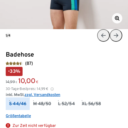
1/4
Badehose
(87)
-33%
10,00
14,99
€
€
30-Tage-Bestpreis:
14,99
€
inkl. MwSt.
zzgl. Versandkosten
S 44/46
M 48/50
L 52/54
XL 56/58
Größentabelle
Zur Zeit nicht verfügbar