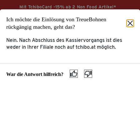
Mit TchiboCard -15% ab 2 Non Food Artikel*
Ich möchte die Einlösung von TreueBohnen
Jetzt sparen
Aktionsbedingungen
rückgängig machen, geht das?
Nein. Nach Abschluss des Kassiervorgangs ist dies
weder in Ihrer Filiale noch auf tchibo.at möglich.
Startseite
Service & Hilfe
KUNDENKONTO &
War die Antwort hilfreich?
TCHIBOCARD
KUNDENSERVICE
Tchibo Online-Konto
Hilfe & Kontakt
TchiboCard & TreueBohnen
Tchibo App
ZU UNSEREN
ÜBER TCHIBO
PRODUKTEN
Meine Tchibo Filiale
Kaffee & Kaffeemaschinen
Tchibo im Supermarkt