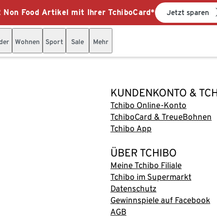
 Non Food Artikel mit Ihrer TchiboCard*
Jetzt sparen
der
Wohnen
Sport
Sale
Mehr
KUNDENKONTO & TC
Tchibo Online-Konto
TchiboCard & TreueBohnen
Tchibo App
ÜBER TCHIBO
Meine Tchibo Filiale
Tchibo im Supermarkt
Datenschutz
Gewinnspiele auf Facebook
AGB