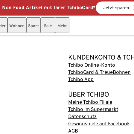
 Non Food Artikel mit Ihrer TchiboCard*
Jetzt sparen
der
Wohnen
Sport
Sale
Mehr
KUNDENKONTO & TC
Tchibo Online-Konto
TchiboCard & TreueBohnen
Tchibo App
ÜBER TCHIBO
Meine Tchibo Filiale
Tchibo im Supermarkt
Datenschutz
Gewinnspiele auf Facebook
AGB